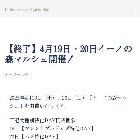
コ
ト
ン
グ
テ
ル
ン
メ
ツ
ニ
へ
【終了】4月19日・20日イーノの
ュ
ス
森マルシェ開催！
ー
キ
ッ
イーノマルシェ
プ
2025年4月19日（土）、20日（日）『イーノの森マル
シェ』を開催いたします。
下記犬種別特化DAY同時開催
19日【フレンチブルドッグ特化DAY】
20日【パグ特化DAY】