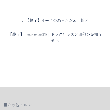
投
【終了】イーノの森マルシェ開催！
稿
ナ
ビ
【終了】
｜ドッグレッスン開催のお知ら
2025.04.20(日)
ゲ
せ
ー
シ
ョ
ン
■その他メニュー