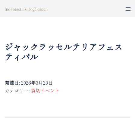
コ
ト
ン
グ
テ
ル
ン
メ
ツ
ニ
へ
ジャックラッセルテリアフェス
ュ
ス
ティバル
ー
キ
ッ
プ
開催日: 2026年3月29日
カテゴリー:
貸切イベント
投
稿
ナ