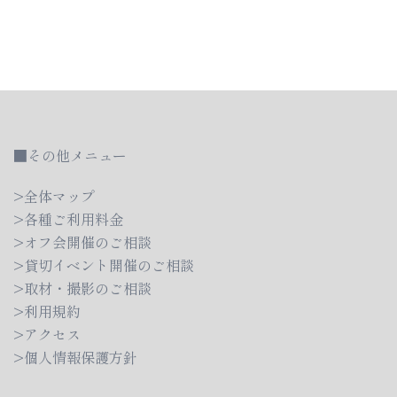
ビ
ゲ
ー
シ
ョ
ン
■その他メニュー
>全体マップ
>各種ご利用料金
>オフ会開催のご相談
>貸切イベント開催のご相談
>取材・撮影のご相談
>利用規約
>アクセス
>個人情報保護方針