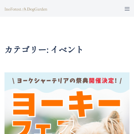
コ
ト
ン
グ
テ
ル
ン
メ
ツ
ニ
へ
カテゴリー:
イベント
ュ
ス
ー
キ
ッ
プ